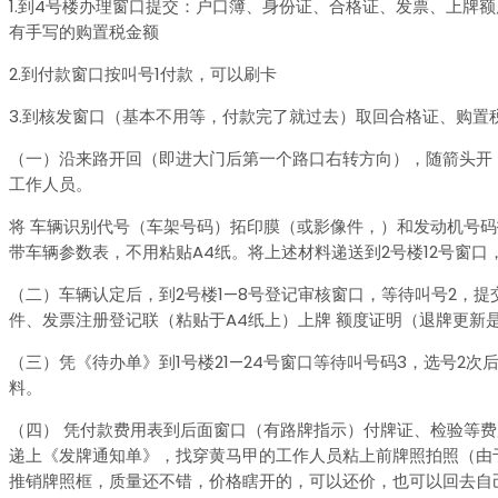
1.到4号楼办理窗口提交：户口簿、身份证、合格证、发票、上牌
有手写的购置税金额
2.到付款窗口按叫号1付款，可以刷卡
3.到核发窗口（基本不用等，付款完了就过去）取回合格证、购置
（一）沿来路开回（即进大门后第一个路口右转方向），随箭头开
工作人员。
将 车辆识别代号（车架号码）拓印膜（或影像件，）和发动机号码
带车辆参数表，不用粘贴A4纸。将上述材料递送到2号楼12号窗
（二）车辆认定后，到2号楼1—8号登记审核窗口，等待叫号2，
件、发票注册登记联（粘贴于A4纸上）上牌 额度证明（退牌更新
（三）凭《待办单》到1号楼21—24号窗口等待叫号码3，选号2
料。
（四） 凭付款费用表到后面窗口（有路牌指示）付牌证、检验等费用
递上《发牌通知单》，找穿黄马甲的工作人员粘上前牌照拍照（由
推销牌照框，质量还不错，价格瞎开的，可以还价，也可以回去自