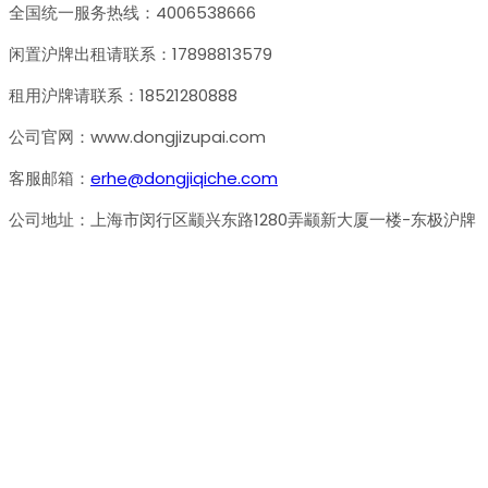
全国统一服务热线：4006538666
闲置沪牌出租请联系：17898813579
租用沪牌请联系：18521280888
公司官网：www.dongjizupai.com
客服邮箱：
erhe@dongjiqiche.com
公司地址：上海市闵行区颛兴东路1280弄颛新大厦一楼-东极沪牌
关于我们
东极租牌是由名校计算机系校友创立的专业沪牌租赁平台。
创始人早年因目睹诸多市民为沪牌之事苦恼不堪，便萌生了对接闲
本公司管理规范、团队经验丰富、交易规模大，并且至今未发生过
东极租牌致力于成为中国值得信赖的车务机构，“东极租牌，让租牌
公司地址：上海市闵行区颛兴东路1280弄颛新大厦一楼-东极沪牌