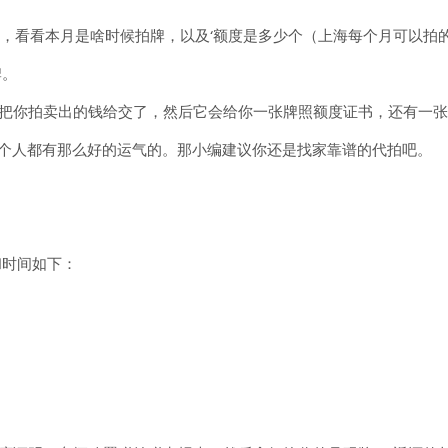
pai-index.htm，看看本月是啥时候拍牌，以及‘额度是多少个（上海每个月
牌。
去把你拍卖出的钱给交了，然后它会给你一张牌照额度证书，还有一张
每个人都有那么好的运气的。那小编建议你还是找家靠谱的代拍吧。
和时间如下：