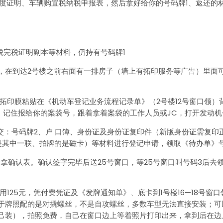
额度证明、车辆购置税纳税申报表，然后拿好给你的号码牌1、返还
税完税证明副本等材料，仍持有号码牌1
，在到达2号楼之前右面有一排房子（墙上有拓印服务等广告）里面可
拓印膜粘贴在《机动车登记业务流程记录单》（2号楼12号窗口领）
口，记住报给你的案袋号，跟着拿着案袋的工作人员或JC，打开发动
提交：号码牌2、户 口簿、身份证及身份证复印件（新版身份证需复
是其中一联、拍牌的是磁卡）等材料进行登记申请，领取《待办单》
次后拿确认表。确认签字完毕后送25号窗口，等25号窗口叫号码3
125元，凭付费凭证及《发牌通知单》、底卡到1号楼16—18号窗
于牌照配的是对撬螺丝，不是自攻螺丝，多数车型无法直接安装；可
己装），拍照免费，自己在窗口边上等着照片打印出来，拿到后在边