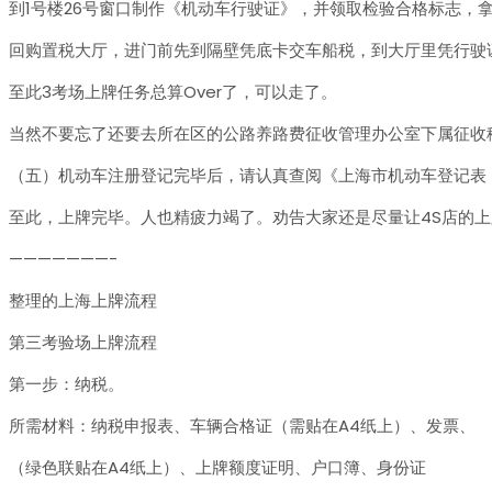
到1号楼26号窗口制作《机动车行驶证》，并领取检验合格标志，
回购置税大厅，进门前先到隔壁凭底卡交车船税，到大厅里凭行驶
至此3考场上牌任务总算Over了，可以走了。
当然不要忘了还要去所在区的公路养路费征收管理办公室下属征收
（五）机动车注册登记完毕后，请认真查阅《上海市机动车登记表
至此，上牌完毕。人也精疲力竭了。劝告大家还是尽量让4S店的
———————-
整理的上海上牌流程
第三考验场上牌流程
第一步：纳税。
所需材料：纳税申报表、车辆合格证（需贴在A4纸上）、发票、
（绿色联贴在A4纸上）、上牌额度证明、户口簿、身份证