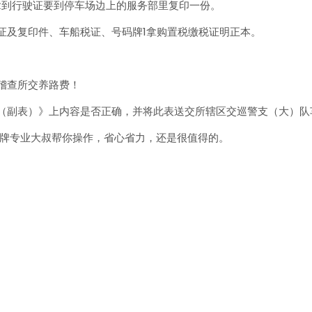
拿到行驶证要到停车场边上的服务部里复印一份。
证及复印件、车船税证、号码牌1拿购置税缴税证明正本。
稽查所交养路费！
（副表）》上内容是否正确，并将此表送交所辖区交巡警支（大）队
上牌专业大叔帮你操作，省心省力，还是很值得的。