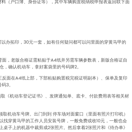
的材料（户口簿、身份证等），其中车辆购置税纳税申报表返回联下面
以办拓印，30元一套，如有任何疑问都可以问里面的穿黄马甲的
背面，老版合格证需粘贴于A4纸并另需车辆参数表，新版合格证自
机仓，确认机动车，拿好案袋里的号码牌2。
印正反面在A4纸上部，下部粘贴购置税完税证明副本）、保单及复印
号码3。
后去领取《机动车登记证书》、发牌通知单、底卡、付款费用表等相关材
口领取机动车号牌。出门到到 停车场对面窗口（里面有照片打印机）
以找穿黄马甲的工作人员安装号牌，一般免费或收10元，一般也会
上桌子上的机器中裁剪成2张照片。然后拿着2张照片和《待办单》