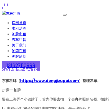
官网首页
求租沪牌
沪牌出租
汽车租赁
关于我们
沪牌百科
沪牌延期
13162750999
沪牌竞拍及上牌流程
东极租牌（
https://www.dongjizupai.com
）整理发布。
步骤一.拍牌
要在上海弄个小铁牌子，首先你要去拍一个去办牌照的名额。拍牌
1）去福州路108号的国拍去交2000块钱，领一张投标卡。