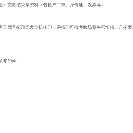
金）交款结束拿资料（包括户口簿、身份证、发票等）
有车驾号拓印无发动机拓印，需拓印可找考验场黄牛帮忙拓。只拓发动
单复印件