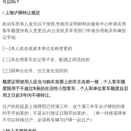
可以吗？
1
上海沪牌转让规定
机动车所有人发生以下情形,凭相关证明材料向服务中心申请在用
客车额度持有人变更后,向公安机关车管部门申请办理相关车辆登
记手续:
(一)本人姓名或者本单位名称变更的
(二)其在用客车在父母子女、配偶之间流转的
(三)因单位合并、分立发生流转的
额度证明使用人应当与购车发票上的车主名称一致，个人客车额
度限用于不超过9座的生活性小型客车，个人
和
单位客车额度自启
用之日起3年内不得转让。
过户的前提是上海牌照已经满三年，这个满三年车从沪牌拍到拿
到手开始算的，不是从行驶证日期开始算的 。（单一转移退牌单
不可以转移过户，必须有车辆与沪牌一起过户）
2
转入方资格条件