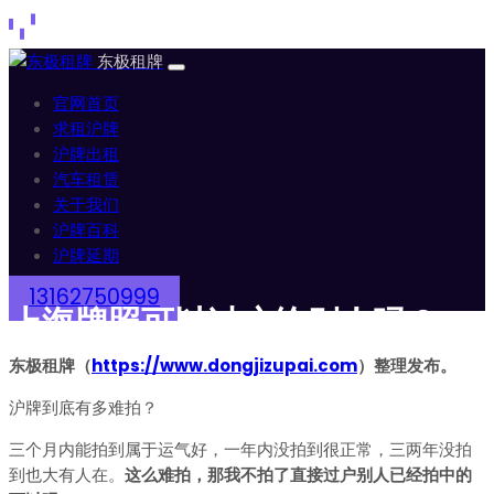
官网首页
求租沪牌
沪牌出租
汽车租赁
关于我们
沪牌百科
沪牌延期
13162750999
上海牌照可以过户给别人吗？
东极租牌（
https://www.dongjizupai.com
）整理发布。
沪牌到底有多难拍？
三个月内能拍到属于运气好，一年内没拍到很正常，三两年没拍
到也大有人在。
这么难拍，那我不拍了直接过户别人已经拍中的